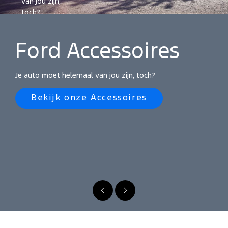
van jou zijn,
toch?
Bekijk onze
Accessoires
Ford Accessoires
Je auto moet helemaal van jou zijn, toch?
Bekijk onze Accessoires
Vorige
Volgende