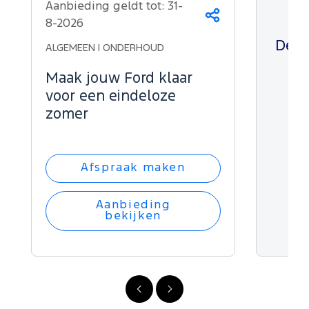
Aanbieding geldt tot:
31-
Delen
8-2026
De l
ALGEMEEN | ONDERHOUD
Maak jouw Ford klaar
voor een eindeloze
zomer
Afspraak maken
Aanbieding
bekijken
Vorige
Volgende