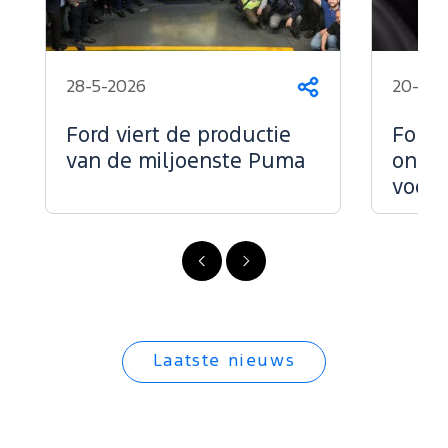
28-5-2026
20-1-2
Delen
Ford viert de productie
Ford 
van de miljoenste Puma
onder
voert
Vorige
Volgende
Laatste nieuws